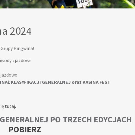
na 2024
e Grupy Pingwina!
 zawody zjazdowe
zjazdowe
FINAŁ KLASYFIKACJI GENERALNEJ oraz KASINA FEST
się
tutaj.
I GENERALNEJ PO TRZECH EDYCJACH
POBIERZ