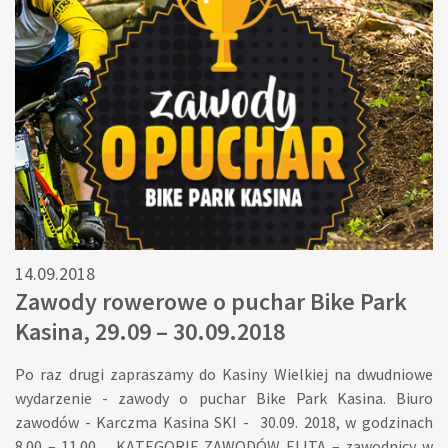
minutowych. Podczas wydarzenia: rajd motorowerówpiknik
regionalnykonferencja "Turystyczna marka regionu obszaru
Lokalnej Grupy działania"konkursy z nagrodamizawody
rowerowe dla dziecianimacje dla dzieci Zapraszamy do
zgłaszania się na rajd od 10 sierpnia do 23 sierpnia. Prosimy o
podanie: imię, nazwisko,motorower, na którym startuje,dane
teleadresowe. Zapisy na Rajd: E-mail:
kontakt@naszebeskidy.pl REGULAMIN RAJDU - tutaj
Zapraszamy!
14.09.2018
Zawody rowerowe o puchar Bike Park
Kasina, 29.09 – 30.09.2018
Po raz drugi zapraszamy do Kasiny Wielkiej na dwudniowe
wydarzenie - zawody o puchar Bike Park Kasina. Biuro
zawodów - Karczma Kasina SKI - 30.09. 2018, w godzinach
8.00 – 11.00. KATEGORIE ZAWODÓW ELITA – zawodnicy w