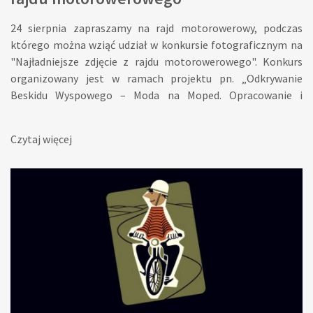
Wielkiej.
24 sierpnia zapraszamy na rajd motorowerowy, podczas
którego można wziąć udział w konkursie fotograficznym na
"Najładniejsze zdjęcie z rajdu motorowerowego". Konkurs
organizowany jest w ramach projektu pn. „Odkrywanie
Beskidu Wyspowego – Moda na Moped. Opracowanie i
wdrożenie koncepcji turystycznej marki obszaru”. Celem
konkursu jest: 1. Promocja terenu Beskidu Wyspowego
Czytaj więcej
poprzez odkrywanie i ukazanie ciekawych krajobrazowo i
turystycznie miejsc, zabytków oraz obiektów za pomocą
fotografii. 2. Rozpowszechnienie idei fotografowania jako
aktywnej formy spędzania wolnego czasu. 3. Zaangażowanie
społeczności lokalnej do promowania Beskidu Wyspowego. 4.
Zachęcanie do odkrywania na nowo miejscowości i miejsc
ważnych dla gminy. 5. Rozwijanie zainteresowań i uzdolnień
w dziedzinie fotografii; kształcenie wrażliwości artystycznej.
Konkurs ma charakter otwarty, adresowany jest do
wszystkich uczestników rajdu motorowerowego oraz osób