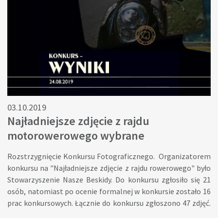
CHŁOPCY:Pierwsze miejsce – Stalmach Beniamin Drugie
miejsce – Pancurek Szlachetko Michał Trzecie miejsce –
Włodarczyk Konrad Czwarte miejsce – Kusiak Bartosz
KLASYFIKACJA GENRALNA POWYŻEJ 15 LAT:Pierwsze miejsce
– Foks Wojciech Drugie miejsce – Kurzeja Mariusz Trzecie
miejsce – Steiskal Piotr Zwycięzcom serdecznie gratulujemy!
03.10.2019
Najładniejsze zdjęcie z rajdu
motorowerowego wybrane
Rozstrzygnięcie Konkursu Fotograficznego. Organizatorem
konkursu na "Najładniejsze zdjęcie z rajdu rowerowego" było
Stowarzyszenie Nasze Beskidy. Do konkursu zgłosiło się 21
osób, natomiast po ocenie formalnej w konkursie zostało 16
prac konkursowych. Łącznie do konkursu zgłoszono 47 zdjęć.
Obrady jury trwały kilka godzin, zdjęcia były ciekawe, zabawne