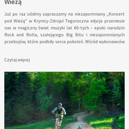
Wieżą
Już po raz siódmy zapraszamy na niezapomniany „Koncert
pod Wieżą” w Krynicy-Zdroju! Tegoroczna edycja przeniesie
nas w magiczny świat muzyki lat 60-tych – epoki narodzin
Rock and Rolla, szalejącego Big Bitu i niezapomnianych
przebojów, które podbiły serca pokoleń. Wśród wykonawców
wieczoru znajdą się m.in. Ania Rusowicz, Janusz Radek, Michał
Milowicz, a kultowe hity The Beatles wykona Żuki Rock and
Czytaj więcej
Roll Band. Prawdziwą gwiazdą koncertu będzie legendarna
grupa Czerwone Gitary, świętująca 60-lecie swojej
działalności! Artystom towarzyszyć będzie orkiestra
symfoniczna Silezian Art. Collective pod batutą Mateusza
Walacha, wspierana przez wyśmienitą sekcję jazzową.
Oprawą muzyczną jak zawsze czuwa Wiesław Prządka, a
całość poprowadzi niezrównany Artur Andrus. Usłyszymy
największe przeboje lat 60-tych, m.in.: O mnie się nie martw,
Chłopiec z gitarą, Dziwny jest ten świat, Yesterday, Love Me
Tender, Kwiaty we włosach, Hey Jude i wiele innych! Data: 2