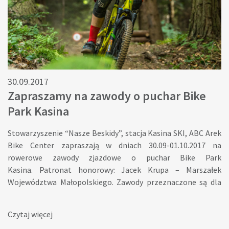
30.09.2017
Zapraszamy na zawody o puchar Bike
Park Kasina
Stowarzyszenie “Nasze Beskidy”, stacja Kasina SKI, ABC Arek
Bike Center zapraszają w dniach 30.09-01.10.2017 na
rowerowe zawody zjazdowe o puchar Bike Park
Kasina. Patronat honorowy: Jacek Krupa – Marszałek
Województwa Małopolskiego. Zawody przeznaczone są dla
dzieci, młodzieży i dorosłych. W planach wiele atrakcji i
konkursów rowerowych, o których na bieżąco będziemy
Czytaj więcej
informować. Odbędą się podczas dwóch dni: 30.09 – SOBOTA