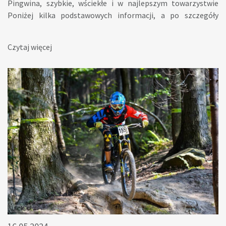
Pingwina, szybkie, wściekłe i w najlepszym towarzystwie
Poniżej kilka podstawowych informacji, a po szczegóły
zapraszamy na https://parkirowerowe.pl/puchar-grupy-
pingwina/ Z nowości przygotowaliśmy dla Was męską
Czytaj więcej
kategorie Masters +35. Drodzy Panowie! Nie ma już
wymówek, że młodzież Was prześcignie. Na Was również
czeka w generalce 2000zł w gotówce! Terminy:24-25/05/2025
Słotwiny Arena Ski&Bike Park28-29/06/2025 Skolnity
Ski&Bike Park26-27/07/2025 Kurza Góra Ski&Bike Park5-
7/09/2025 Kasina Ski&Bike Park W Kasinie oprócz zawodów
zjazdowych zapraszamy na Kasina Fest czyli dual slalom i
best tricki Zapisy: https://parkirowerowe.pl/puchar-zapisy/