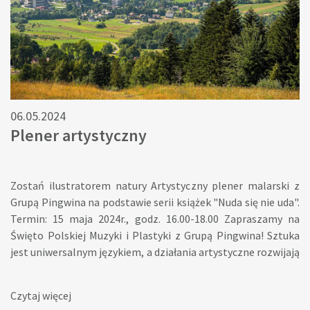
06.05.2024
Plener artystyczny
Zostań ilustratorem natury Artystyczny plener malarski z
Grupą Pingwina na podstawie serii książek "Nuda się nie uda".
Termin: 15 maja 2024r., godz. 16.00-18.00 Zapraszamy na
Święto Polskiej Muzyki i Plastyki z Grupą Pingwina! Sztuka
jest uniwersalnym językiem, a działania artystyczne rozwijają
kreatywność i spontaniczność w myśleniu. Odwiedźcie nas 15
maja i wyraźcie swoje emocje, tworząc obrazy inspirowane
Czytaj więcej
różnorodnością i pięknem świata oraz naszymi bajkami z