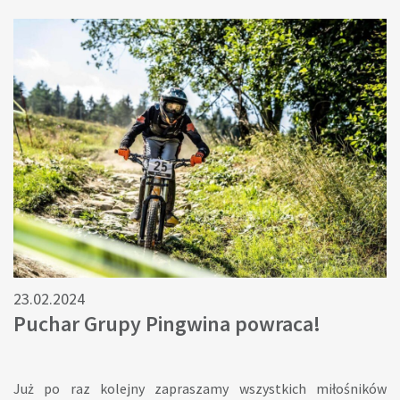
serii „Nuda się nie uda”. Weźcie ze sobą dobry humor, a my
przygotujemy materiały plastyczne. Wasze prace pokażemy
na wystawie w naszym Ośrodku. Gość specjalny: Malarka i
animatorka kultury Agnieszka Maliczak Zapraszamy dzieci w
wieku 6-14 lat oraz rodziców. Ilość miejsc ograniczona.
Obowiązują zapisy. Informacje i zapisy:
edukacja@grupapingwina.pl +48 789 403 010
23.02.2024
Puchar Grupy Pingwina powraca!
Już po raz kolejny zapraszamy wszystkich miłośników