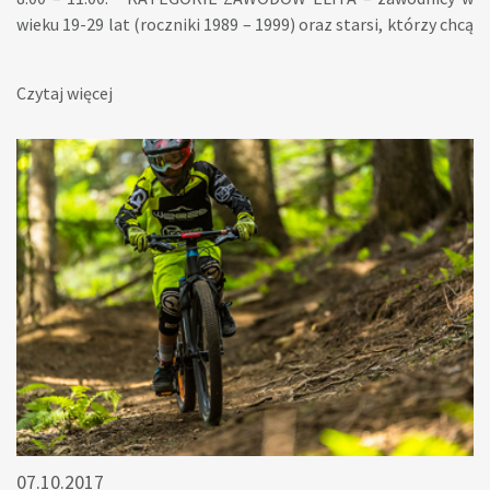
wieku 19-29 lat (roczniki 1989 – 1999) oraz starsi, którzy chcą
wystartować w tej kategorii JUNIORZY – zawodnicy w wieku
15 – 18 lat (roczniki 2000 – 2003) KOBIETY – zawodniczki w
Czytaj więcej
wieku 15 lat i więcej (rocznik 2003 i wcześniejsze) MASTERS –
zawodnicy w wieku powyżej 30 lat (rocznik 1988 i
wcześniejsze) HARDTAIL KOBIETY – zawodniczki (rocznik
2003 i starsze) startujące na sztywnych rowerach –
pozbawionych tylnego zawieszenia HARDTAIL – zawodnicy
(rocznik 2003 i starsi) startujący na sztywnych rowerach –
pozbawionych tylnego zawieszenia KATEGORIA DZIECI
CHŁOPCY: NAJMŁODSI: roczniki 2010 – 2012 ŚREDNI: roczniki
2007 – 2009 NAJSTARSI: roczniki 2006 – 2004 DZIEWCZYNKI:
NAJMŁODSZE: roczniki 2010 – 2012 ŚREDNIE: roczniki 2007 –
2009 NAJSTARSZE: roczniki 2006 – 2004 ZAPISY: Rejestracja –
poprzez formularz zgłoszeniowy na stronie pomiaryczasu.pl:
Dorośli – link Dzieci – link Hardtrail – link lub w biurze
zawodów (w dzień zawodów w godzinach 8.00 – 11.00).
Rejestracja on-line kończy się w sobotę 29.09.2018 o godzinie
07.10.2017