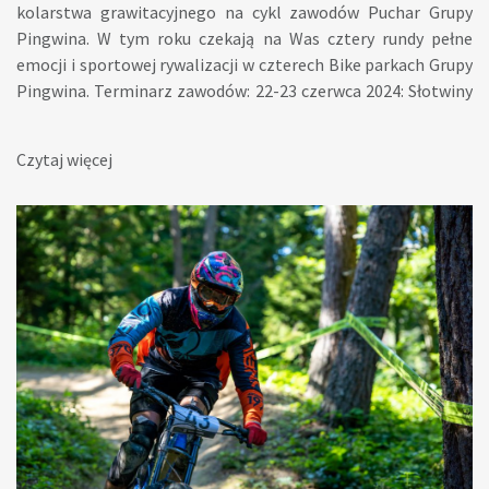
kolarstwa grawitacyjnego na cykl zawodów Puchar Grupy
Pingwina. W tym roku czekają na Was cztery rundy pełne
emocji i sportowej rywalizacji w czterech Bike parkach Grupy
Pingwina. Terminarz zawodów: 22-23 czerwca 2024: Słotwiny
Arena6-7 lipca 2024: Skolnity27-28 lipca 2024: Kurza Góra28-
29 września 2024: Kasina - FINAŁ Zawody Pucharu Grupy
Czytaj więcej
Pingwina to: Fantastyczne sportowe emocje Atrakcyjne
nagrody Atmosfera pełna sportowej rywalizacji i dobrej
zabawy Zapraszamy do śledzenia informacji na temat
zawodów na naszych stronach internetowych oraz w
mediach społecznościowych.