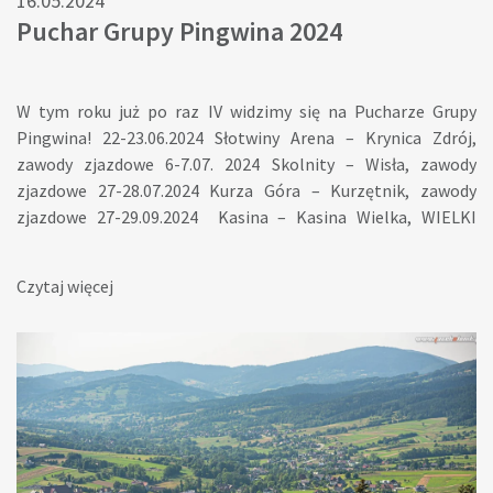
16.05.2024
Puchar Grupy Pingwina 2024
W tym roku już po raz IV widzimy się na Pucharze Grupy
Pingwina! 22-23.06.2024 Słotwiny Arena – Krynica Zdrój,
zawody zjazdowe 6-7.07. 2024 Skolnity – Wisła, zawody
zjazdowe 27-28.07.2024 Kurza Góra – Kurzętnik, zawody
zjazdowe 27-29.09.2024 Kasina – Kasina Wielka, WIELKI
FINAŁ KLASYFIKACJI GENERALNEJ oraz KASINA FEST
Zapowiada się wyśmienita sportowa rywalizacja! Wszystkie
Czytaj więcej
informacje i link do zapisów znajdują się tutaj. WYNIKI
KLASYFIKACJI GENERALNEJ PO TRZECH EDYCJACHPOBIERZ