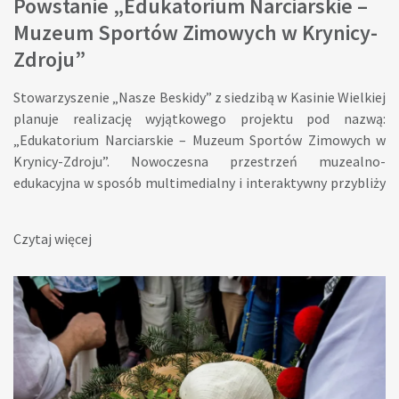
Powstanie „Edukatorium Narciarskie –
Muzeum Sportów Zimowych w Krynicy-
Zdroju”
Stowarzyszenie „Nasze Beskidy” z siedzibą w Kasinie Wielkiej
planuje realizację wyjątkowego projektu pod nazwą:
„Edukatorium Narciarskie – Muzeum Sportów Zimowych w
Krynicy-Zdroju”. Nowoczesna przestrzeń muzealno-
edukacyjna w sposób multimedialny i interaktywny przybliży
historię sportów zimowych w Polsce. Wykorzystane zostaną
unikalne zbiory – m.in. kolekcja Mieczysława Króla
Czytaj więcej
Łęgowskiego – oraz innowacyjne technologie
wystawiennicze, które połączą tradycję, pasję sportową i
nowoczesną narrację edukacyjną. Celem przedsięwzięcia jest
stworzenie instytucji, która nie tylko zaprezentuje bogate
dziedzictwo sportów zimowych, lecz także będzie inspirować
kolejne pokolenia, angażując lokalną społeczność, turystów i
pasjonatów sportu. Weź udział w ankiecie W związku z
przygotowaniami do realizacji projektu prosimy o