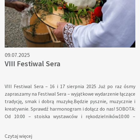
wypełnienie krótkiej, anonimowej ankiety dotyczącej
potrzeb i oczekiwań wobec oferty kulturalno-edukacyjnej
przyszłego Muzeum.Państwa opinia będzie dla nas niezwykle
cenna przy opracowywaniu programu działalności oraz przy
staraniach o pozyskanie środków na inwestycję. 👉
https://ankieta.deltapartner.org.pl/oferta_kulturalna_beskidy
Dziękujemy za pomoc i poświęcony czas!
09.07.2025
VIII Festiwal Sera
VIII Festiwal Sera – 16 i 17 sierpnia 2025 Już po raz ósmy
zapraszamy na Festiwal Sera – wyjątkowe wydarzenie łączące
tradycję, smak i dobrą muzykę.Będzie pysznie, muzycznie i
kreatywnie. Sprawdź harmonogram i dołącz do nas! SOBOTA:
Od 10:00 – stoiska wystawców i rękodzielników10:00 –
rozpoczęcie pleneru malarskiego i rzeźbiarskiego13:00–15:00
– warsztaty dla dzieci15:00–15:20 – koncert zespołu Mała
Czytaj więcej
Wisła15:20–16:00 – Kapela Wisła16:00–17:00 – pokaz