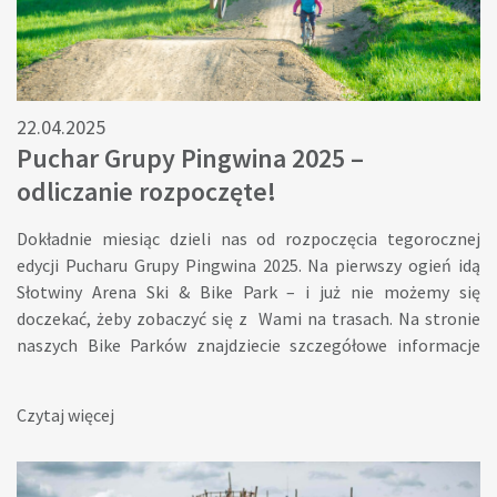
sierpnia 2025Miejsce: Słotwiny Arena, Krynica-Zdrój
Zacytujmy klasyków: „Nie zadzieraj nosa…” – po prostu
przybywaj do Krynicy i „baw się razem z nami!” Bilety już
dostępne online: biletserwis.pl/e/koncert-pod-wieza-
szalone-lata-60
22.04.2025
Puchar Grupy Pingwina 2025 –
odliczanie rozpoczęte!
Dokładnie miesiąc dzieli nas od rozpoczęcia tegorocznej
edycji Pucharu Grupy Pingwina 2025. Na pierwszy ogień idą
Słotwiny Arena Ski & Bike Park – i już nie możemy się
doczekać, żeby zobaczyć się z Wami na trasach. Na stronie
naszych Bike Parków znajdziecie szczegółowe informacje
dotyczące zawodów: kategorie startowe, opisy tras oraz
harmonogramy godzinowe. Łapcie
Czytaj więcej
linka:https://parkirowerowe.pl/puchar-grupy-pingwina/
Dane do przelewu opłaty startowej zostaną opublikowane 1
maja na podstronie dotyczącej zapisów.