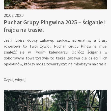
20.06.2025
Puchar Grupy Pingwina 2025 – ściganie i
frajda na trasie!
Jeśli lubisz dobrą zabawę, szukasz adrenaliny, a trasy
rowerowe to Twój żywioł, Puchar Grupy Pingwina musi
znaleźć się w Twoim kalendarzu. Oprócz ścigania w
doborowym towarzystwie to także zabawa dla dzieci i ich
opiekunów, którzy mogą towarzyszyć najmłodszym na trasie.
Puchar Grupy Pingwina to cykl zawodów dla fanów kolarstwa
górskiego na każdym poziomie zaawansowania. Każde
Czytaj więcej
zawody to nie tylko ściganie, ale i świetna okazja do
spędzenia czasu z przyjaciółmi i rodziną. Puchar Grupy
Pingwina to także szczególna impreza dla maluchów!
Najmłodszym uczestnikom Pucharu Grupy Pingwina na trasie
towarzyszą rodzice. Organizatorzy każdej rundy umożliwiają