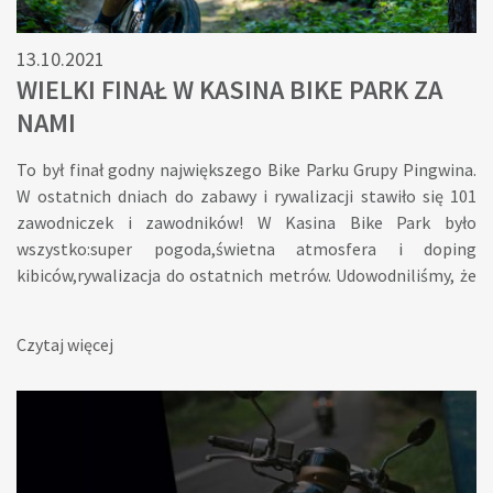
13.10.2021
WIELKI FINAŁ W KASINA BIKE PARK ZA
NAMI
To był finał godny największego Bike Parku Grupy Pingwina.
W ostatnich dniach do zabawy i rywalizacji stawiło się 101
zawodniczek i zawodników! W Kasina Bike Park było
wszystko:super pogoda,świetna atmosfera i doping
kibiców,rywalizacja do ostatnich metrów. Udowodniliśmy, że
rower jest dla każdego! Za to wszystko dziękujemy Wam
bardzo serdecznie i zapraszamy na kolejną odsłonę naszych
Czytaj więcej
zawodów już w czerwcu. Projekt zrealizowano przy wsparciu
finansowym Województwa Małopolskiego. Wyniki w kategorii
do 15 lat:Kategoria do 15 lat Wyniki w kategorii powyżej 15
lat:Kategoria powyżej 15 lat KLASYFIKACJA GENERALNA
DZIEWCZYNKI:Pierwsze miejsce – Wypiór Zuzanna Drugie
miejsce – Malik Iga KLASYFIKACJA GENERALNA