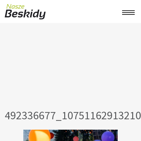
492336677_1075116291321